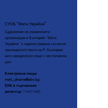
СУОБ "Мати Украйна"
С
дружение на украинските
организации в България "Мати
Украйна" е зарегистрирано съгласно
законодателството на Р. България
като юридическо лице с нестопанска
цел
Електронна поща:
mati_ukraine@abv.bg
ЕИК в търговския
регистър:
176471600