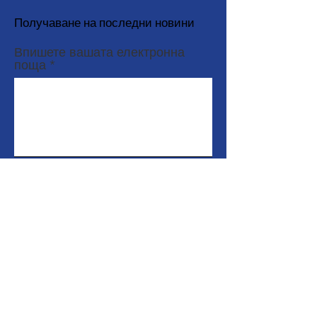
Получаване на последни новини
Впишете вашата електронна
поща
Абонирайте се
Препратки
За нас
Подкрепете ни