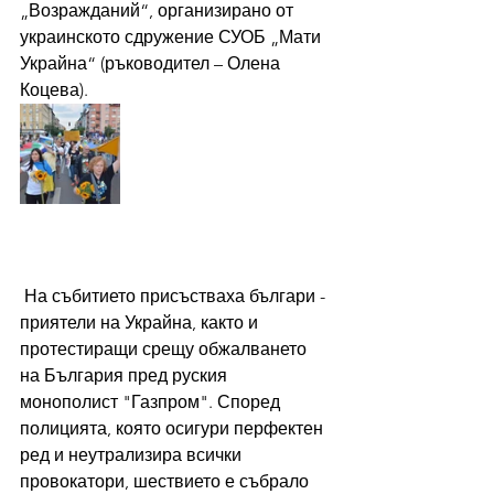
„Возражданий“, организирано от 
украинското сдружение СУОБ „Мати 
Украйна“ (ръководител – Олена 
Коцева).
 На събитието присъстваха българи - 
приятели на Украйна, както и 
протестиращи срещу обжалването 
на България пред руския 
монополист "Газпром". Според 
полицията, която осигури перфектен 
ред и неутрализира всички 
провокатори, шествието е събрало 