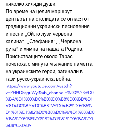
няколко хиляди души.
По време на целия маршрут 
центърът на столицата се оглася от 
традиционни украински песнопения 
и песни „Ой, ю лузи червона 
калина”, „Стефания”, „Червона 
рута” и химна на нашата Родина.
Присъстващите около Тарас 
почетоха с минута мълчание паметта 
на украинските герои, загинали в 
тази руско-украинска война.
https://www.youtube.com/watch?
v=PHHD5sguWyI&ab_channel=%D0%A3%D0
%BA%D1%80%D0%B0%D0%B8%D0%BD%D1
%81%D0%BA%D0%B8TV%D0%B2%D0%B5%
D1%81%D1%82%D0%B8%D0%96%D1%83%D0
%BA%D0%B8%D0%B2%D1%81%D0%BA%D0
%B8%D0%B9