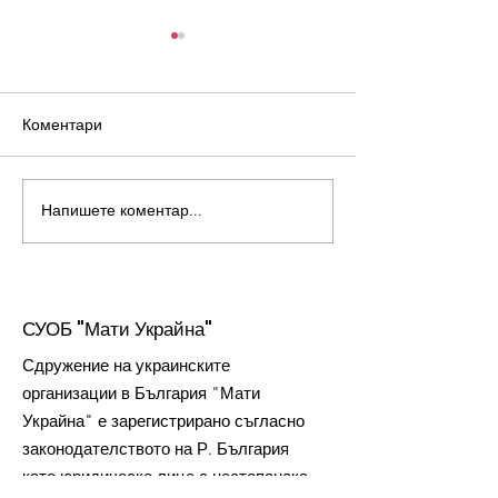
Коментари
Награда от пре
Човек на годината 2022
Напишете коментар...
СУОБ "Мати Украйна"
С
дружение на украинските
организации в България "Мати
Украйна" е зарегистрирано съгласно
законодателството на Р. България
като юридическо лице с нестопанска