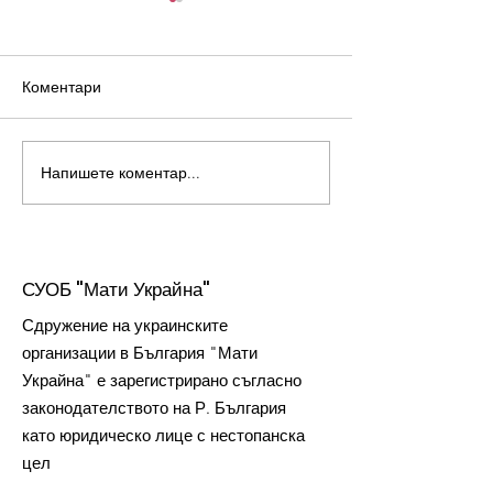
Коментари
Човек на годината 2022
Напишете коментар...
Митинг по пово
независимостта
Украйна
СУОБ "Мати Украйна"
С
дружение на украинските
организации в България "Мати
Украйна" е зарегистрирано съгласно
законодателството на Р. България
като юридическо лице с нестопанска
цел