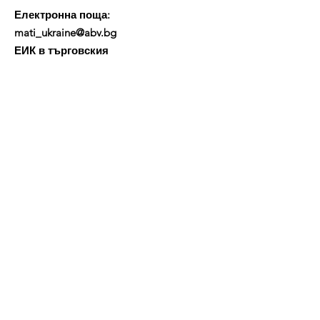
Електронна поща:
mati_ukraine@abv.bg
ЕИК в търговския
регистър:
176471600
Получаване на последни новини
Впишете вашата електронна
поща
Абонирайте се