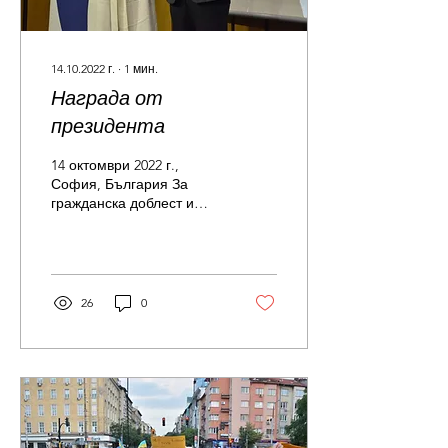
14.10.2022 г.
∙
1
мин.
Награда от
президента
14 октомври 2022 г.,
София, България За
гражданска доблест и
човешка доброта в
помощ на украинския
народ, под патронажа на
президента...
26
0