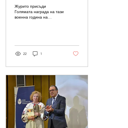
Журито присъди
Голямата награда на тази
военна година на
доброволци, активисти и
организации, които
помагат на украинския
народ. Сред...
22
1