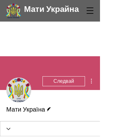
Мати Украйна
Още действия
Следвай
Писател
Мати Україна