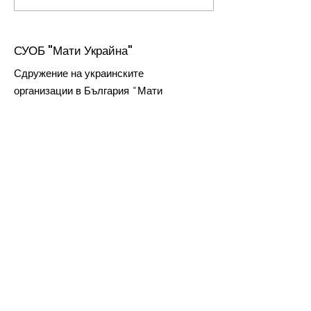
СУОБ "Мати Украйна"
С
дружение на украинските
организации в България "Мати
Украйна" е зарегистрирано съгласно
законодателството на Р. България
като юридическо лице с нестопанска
цел
Електронна поща:
mati_ukraine@abv.bg
ЕИК в търговския
регистър:
176471600