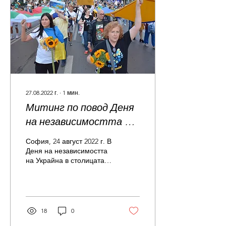
27.08.2022 г.
∙
1
мин.
Митинг по повод Деня
на независимостта на
Украйна
София, 24 август 2022 г. В
Деня на независимостта
на Украйна в столицата
се състоя митинг и
шествие до паметника на
Тарас Шевченко на...
18
0