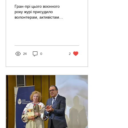
Гран-прі цього воєнного
року журі присудило
волонтерам, активістам
та організаціям, які
допомагають
українському народу.
Серед...
24
0
2