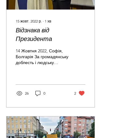
15 жовт. 2022 р.
∙
1
хв
Відзнака від
Президента
14 Жовтня 2022, Софія,
Болгарія За громадянську
доблесть і людську
доброту на допомогу
українському народові,
під патронатом
президента...
26
0
2