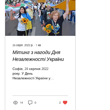
26 серп. 2022 р.
∙
1
хв
Мітинг з нагоди Дня
Незалежності України
Софія, 24 серпня 2022
року. У День
Незалежності України у
столиці відбувся мітинг та
хода до пам’ятника
Тарасу Шевченку на
площі...
14
0
2