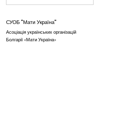
СУОБ "Мати Україна"
Асоціація українських організацій
Болгарії «Мати Україна»
зареєстрована згідно законодавства
Болгарії як юридичне лице, не
прибуткова організація.
Електронна пошта:
mati_ukraine@abv.bg
Номер в торговому реєстрі, єдиний
реєстраційний код:
176471600